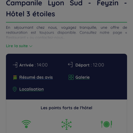
Campanile Lyon Sud - Feyzin -
ROMOS
Hôtel 3 étoiles
En séjournant chez nous, voyagez tranquille, une offre de
restauration est toujours disponible. Consultez notre page «
Restaurant » ou contactez-nous...
Lire la suite
: 14:00
: 12:00
Arrivée
Départ
Résumé des avis
Galerie
Localisation
Les points forts de l'hôtel