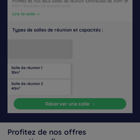
Profitez de nos deux salles de réunion lumineuses de 30m² et
40m² équipées de paperboard,...
Lire la suite
Types de salles de réunion et capacités :
Salle
Disposition
Salle
Lumière
Théâtre
de
Banquet
Cocktail
en
de
Cabaret
naturelle
classe
U
conférence
Salle de réunion 1
20
15
30
10
20
Oui
-
-
30m²
personnes
personnes
personnes
personnes
personnes
Salle de réunion 2
40
25
50
20
25
Oui
-
-
40m²
personnes
personnes
personnes
personnes
personnes
Réserver une salle
Profitez de nos offres