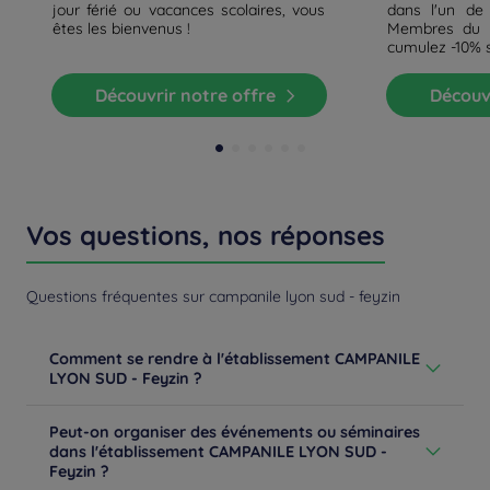
jour férié ou vacances scolaires, vous
dans l'un de
êtes les bienvenus !
Membres du p
cumulez -10% 
Découvrir notre offre
Découv
Vos questions, nos réponses
Questions fréquentes sur campanile lyon sud - feyzin
Comment se rendre à l'établissement CAMPANILE
LYON SUD - Feyzin ?
De Paris ou Marseille, suivre la direction de Lyon centre.
Peut-on organiser des événements ou séminaires
Prendre la sortie Feyzin et suivre ZI les Îles.
dans l'établissement CAMPANILE LYON SUD -
En savoir plus
Feyzin ?