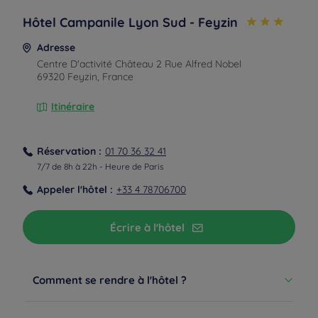
Hôtel Campanile Lyon Sud - Feyzin
Adresse
Centre D'activité Château 2 Rue Alfred Nobel
69320 Feyzin, France
Itinéraire
Réservation :
01 70 36 32 41
7/7 de 8h à 22h - Heure de Paris
Appeler l'hôtel :
+33 4 78706700
Depuis l'aéroport
Écrire à l'hôtel
Taxi
Vous pourrez rejoindre l'hôtel en taxi en 25 minutes.
Comment se rendre à l'hôtel ?
Depuis la gare
À pied, depuis la gare