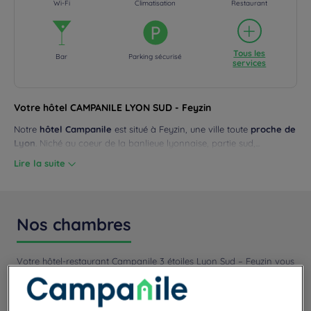
Wi-Fi
Climatisation
Restaurant
Tous les
Bar
Parking sécurisé
services
Votre hôtel CAMPANILE LYON SUD - Feyzin
Notre
hôtel Campanile
est situé à Feyzin, une ville toute
proche de
Lyon
. Niché au coeur de la banlieue lyonnaise, partie sud,...
Lire la suite
Nos chambres
Votre hôtel-restaurant Campanile 3 étoiles Lyon Sud – Feyzin vous
propose 43 chambres confortables...
Lire la suite