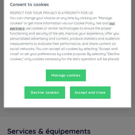
1 type de chambre disponible :
Consent to cookies
RESPECT FOR YOUR PRIVACY IS A PRIORITY FOR US
À partir de 16 m²
Check-in :
14:00
You can change your choices at any time by clicking on "Manage
Max
Check-out :
12:00
cookies" or get more information via our Cookie Policy. We and
our
partners
use cookies or similar technologies to ensure the proper
functioning and security of the site, improve your experience, offer you
personalized advertising and content, produce statistics and audience
measurements to evaluate their performance, and share content on
social networks. You can accept all cookies by selecting "Accept and
close" or set your preferences by cookie purpose. By selecting "Decline
cookies," only cookies necessary for the site's operation will be placed.
Manage cookies
+ d'infos
Decline cookies
Accept and close
Chambre Standard
Services & équipements