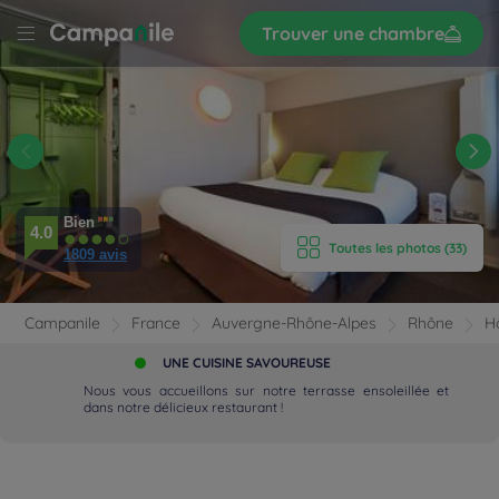
Trouver une chambre
S’inscrire
r
LE
UD
n
'HÔTEL
AMBRES
Bien
4.0
Toutes les photos (33)
1809 avis
IPEMENTS
AVIS
Campanile
France
Auvergne-Rhône-Alpes
Rhône
H
UNE CUISINE SAVOUREUSE
AURATION
Nous vous accueillons sur notre terrasse ensoleillée et
dans notre délicieux restaurant !
 LOCALISATION
UNIONS