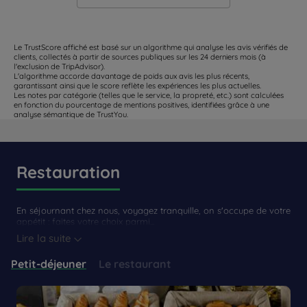
Le TrustScore affiché est basé sur un algorithme qui analyse les avis vérifiés de
clients, collectés à partir de sources publiques sur les 24 derniers mois (à
l'exclusion de TripAdvisor).
L'algorithme accorde davantage de poids aux avis les plus récents,
garantissant ainsi que le score reflète les expériences les plus actuelles.
Les notes par catégorie (telles que le service, la propreté, etc.) sont calculées
en fonction du pourcentage de mentions positives, identifiées grâce à une
analyse sémantique de TrustYou.
Restauration
En séjournant chez nous, voyagez tranquille, on s'occupe de votre
appétit : faites votre choix parmi...
Lire la suite
Petit-déjeuner
Le restaurant